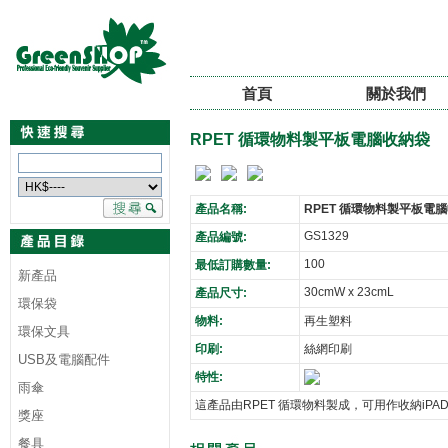
首頁
關於我們
RPET 循環物料製平板電腦收納袋
產品名稱:
RPET 循環物料製平板電
GS1329
產品編號:
100
最低訂購數量:
新產品
30cmW x 23cmL
產品尺寸:
環保袋
物料:
再生塑料
環保文具
印刷:
絲網印刷
USB及電腦配件
特性:
雨傘
這產品由RPET 循環物料製成，可用作收納iP
獎座
餐具