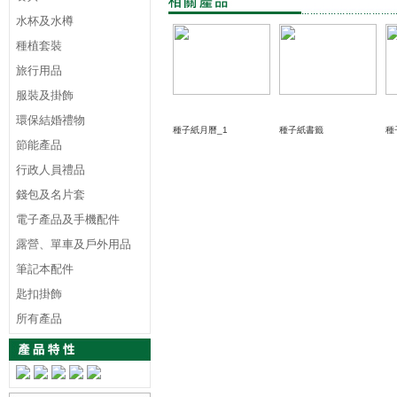
水杯及水樽
種植套裝
旅行用品
服裝及掛飾
環保結婚禮物
種子紙月曆_1
種子紙書籤
種
節能產品
行政人員禮品
錢包及名片套
電子產品及手機配件
露營、單車及戶外用品
筆記本配件
匙扣掛飾
所有產品