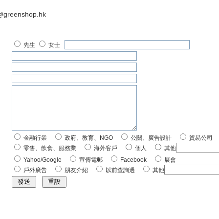
@greenshop.hk
Replica Louis Vuitton Handbags
先生
女士
金融行業
政府、教育、NGO
公關、廣告設計
貿易公司
零售、飲食、服務業
海外客戶
個人
其他
Yahoo/Google
宣傳電郵
Facebook
展會
戶外廣告
朋友介紹
以前查詢過
其他