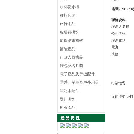
水杯及水樽
電郵:
sales
種植套裝
聯絡資料
旅行用品
聯絡人名稱
服裝及掛飾
公司名稱
環保結婚禮物
聯絡電話
電郵
節能產品
其他
行政人員禮品
錢包及名片套
電子產品及手機配件
露營、單車及戶外用品
行業性質
筆記本配件
從何得知我們
匙扣掛飾
所有產品