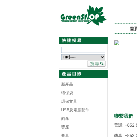
首
新產品
環保袋
環保文具
USB及電腦配件
聯繫我們
雨傘
電話: +852 
獎座
傳真: +852 
餐具