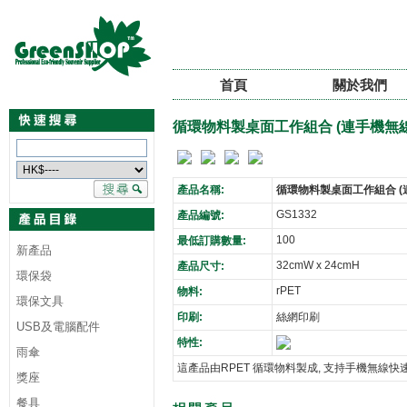
首頁
關於我們
循環物料製桌面工作組合 (連手機無
產品名稱:
循環物料製桌面工作組合 (
GS1332
產品編號:
100
最低訂購數量:
新產品
32cmW x 24cmH
產品尺寸:
環保袋
rPET
物料:
環保文具
印刷:
絲網印刷
USB及電腦配件
特性:
雨傘
這產品由RPET 循環物料製成, 支持手機無線快
獎座
餐具