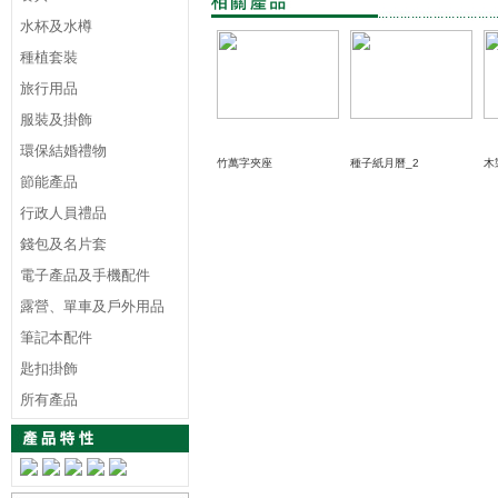
水杯及水樽
種植套裝
旅行用品
服裝及掛飾
環保結婚禮物
竹萬字夾座
種子紙月曆_2
木
節能產品
行政人員禮品
錢包及名片套
電子產品及手機配件
露營、單車及戶外用品
筆記本配件
匙扣掛飾
所有產品