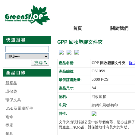
首頁
關於我們
GPP 回收塑膠文件夾
產品名稱:
GPP 回收塑膠文件夾
[加
GS1059
產品編號:
5000 PCS
最低訂購數量:
新產品
A4
產品尺寸:
環保袋
物料:
回收塑膠
環保文具
印刷:
絲網印刷/熱轉印
USB及電腦配件
特性:
雨傘
文件夾出現於辦公室中的每個角落，這亦提供了
獎座
而產生二氧化碳，對保護地球有莫大的幫助。
餐具