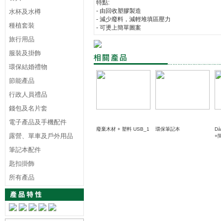
特點:
- 由回收塑膠製造
水杯及水樽
- 減少廢料，減輕堆填區壓力
種植套裝
- 可燙上簡單圖案
旅行用品
服裝及掛飾
環保結婚禮物
節能產品
行政人員禮品
錢包及名片套
電子產品及手機配件
廢棄木材 + 塑料 USB_1
環保筆記本
D
露營、單車及戶外用品
+
筆記本配件
匙扣掛飾
所有產品