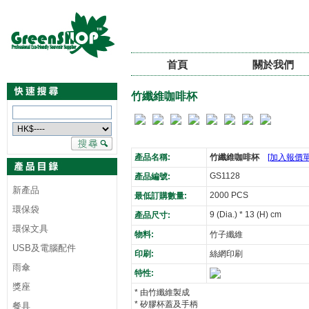
首頁
關於我們
竹纖維咖啡杯
產品名稱:
竹纖維咖啡杯
[加入報價單
GS1128
產品編號:
新產品
2000 PCS
最低訂購數量:
環保袋
9 (Dia.) * 13 (H) cm
產品尺寸:
環保文具
物料:
竹子纖維
USB及電腦配件
印刷:
絲網印刷
雨傘
特性:
獎座
* 由竹纖維製成
* 矽膠杯蓋及手柄
餐具