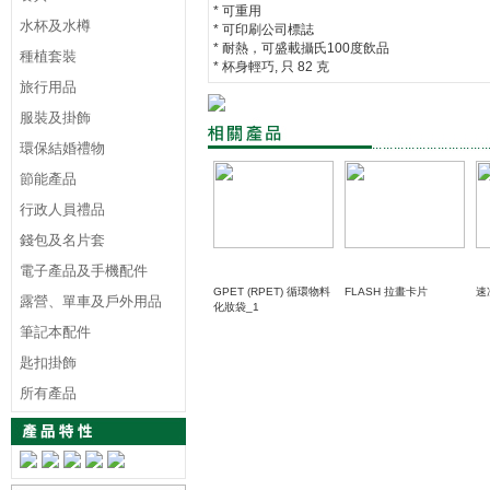
* 可重用
水杯及水樽
* 可印刷公司標誌
* 耐熱，可盛載攝氏100度飲品
種植套裝
* 杯身輕巧, 只 82 克
旅行用品
服裝及掛飾
環保結婚禮物
節能產品
行政人員禮品
錢包及名片套
電子產品及手機配件
GPET (RPET) 循環物料
FLASH 拉畫卡片
速
露營、單車及戶外用品
化妝袋_1
筆記本配件
匙扣掛飾
所有產品