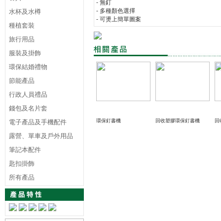
- 無釘
- 多種顏色選擇
水杯及水樽
- 可燙上簡單圖案
種植套裝
旅行用品
服裝及掛飾
環保結婚禮物
節能產品
行政人員禮品
錢包及名片套
環保釘書機
回收塑膠環保釘書機
回
電子產品及手機配件
露營、單車及戶外用品
筆記本配件
匙扣掛飾
所有產品