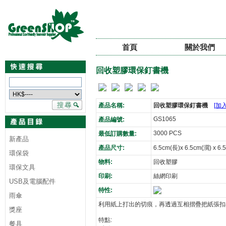
首頁
關於我們
回收塑膠環保釘書機
產品名稱:
回收塑膠環保釘書機
[加
GS1065
產品編號:
3000 PCS
最低訂購數量:
新產品
產品尺寸:
6.5cm(長)x 6.5cm(濶) x 6.
環保袋
物料:
回收塑膠
環保文具
印刷:
絲網印刷
USB及電腦配件
特性:
雨傘
利用紙上打出的切痕，再透過互相摺疊把紙張扣
獎座
特點:
餐具